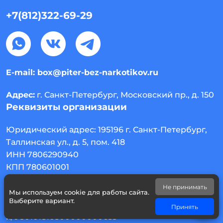
+7(812)322-69-29
E-mail:
box@piter-bez-narkotikov.ru
Адрес:
г. Санкт-Петербург, Московский пр., д. 150
Реквизиты организации
Юридический адрес:
195196
г. Санкт-Петербург
,
Таллинская ул., д. 5, пом. 418
ИНН 7806290940
КПП 780601001
Северо-Западный банк ПАО «Сбербанк» г. Санкт-
Не принимать
Петербург
Мы используем cookie для работы сайта.
Выберите вариант.
р/с 40703810255040000421
Принять
к/с 30101810500000000653