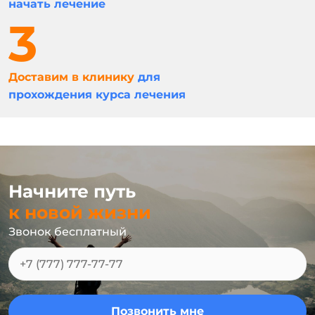
начать лечение
Доставим в клинику
для
прохождения курса лечения
Начните путь
к новой жизни
Звонок бесплатный
Позвонить мне