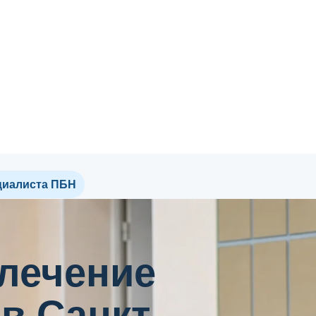
циалиста ПБН
 лечение
в Санкт-