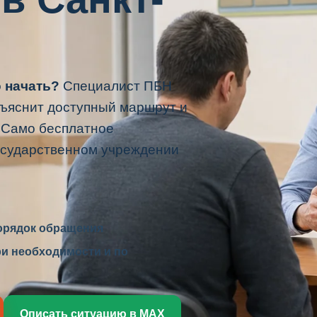
о начать?
Специалист ПБН
бъяснит доступный маршрут и
 Само бесплатное
осударственном учреждении
орядок обращения
и необходимости и по
Описать ситуацию в MAX