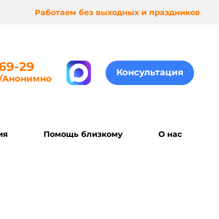
Работаем без выходных и праздников
-69-29
Консультация
о/анонимно
ия
Помощь близкому
О нас