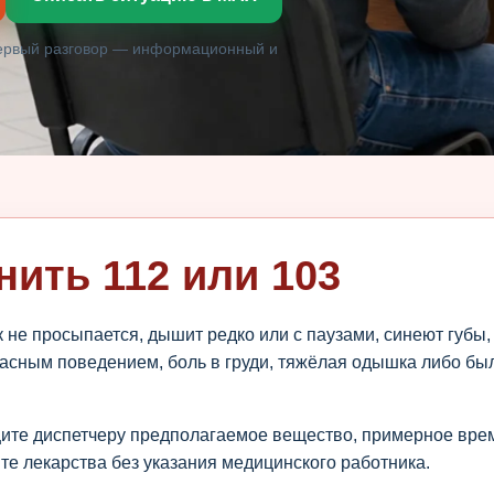
Первый разговор — информационный и
нить 112 или 103
 не просыпается, дышит редко или с паузами, синеют губы
пасным поведением, боль в груди, тяжёлая одышка либо бы
те диспетчеру предполагаемое вещество, примерное врем
те лекарства без указания медицинского работника.