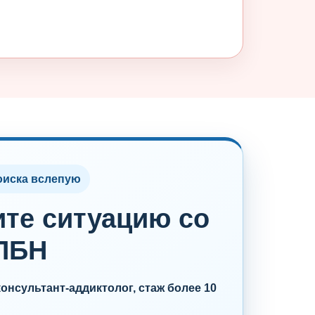
оиска вслепую
ите ситуацию со
ПБН
нсультант-аддиктолог, стаж более 10