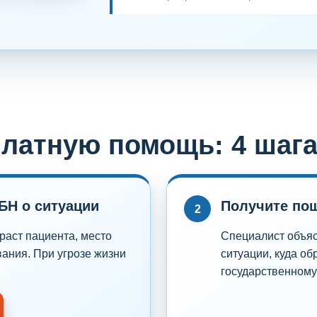
платную помощь: 4 шаг
БН о ситуации
Получите по
2
аст пациента, место
Специалист объяс
ания. При угрозе жизни
ситуации, куда об
государственному