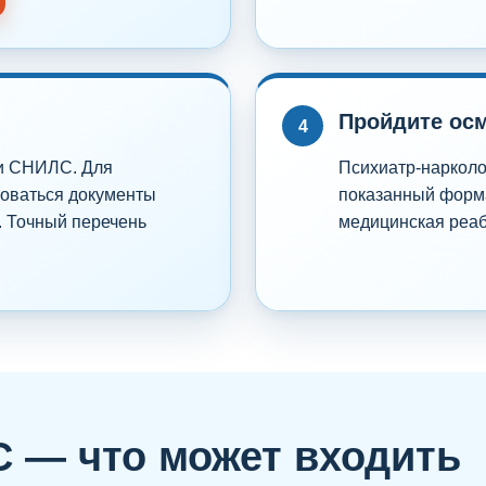
Пройдите ос
4
 и СНИЛС. Для
Психиатр-нарколо
боваться документы
показанный форма
. Точный перечень
медицинская реаб
 — что может входить