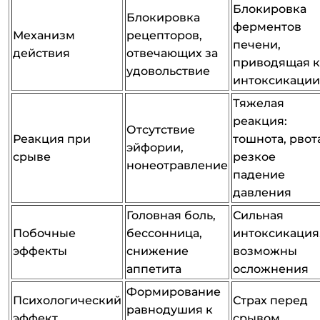
Блокировка
Блокировка
ферментов
Механизм
рецепторов,
печени,
действия
отвечающих за
приводящая к
удовольствие
интоксикации
Тяжелая
реакция:
Отсутствие
Реакция при
тошнота, рвот
эйфории,
срыве
резкое
нонеотравление
падение
давления
Головная боль,
Сильная
Побочные
бессонница,
интоксикация
эффекты
снижение
возможны
аппетита
осложнения
Формирование
Психологический
Страх перед
равнодушия к
эффект
срывом