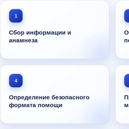
1
Сбор информации и
О
анамнеза
п
4
Определение безопасного
П
формата помощи
м