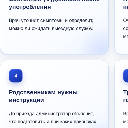
употребления
н
Врач уточнит симптомы и определит,
О
можно ли ожидать выездную службу.
с
м
4
Родственникам нужны
Т
инструкции
г
До приезда администратор объяснит,
В
что подготовить и при каких признаках
мо