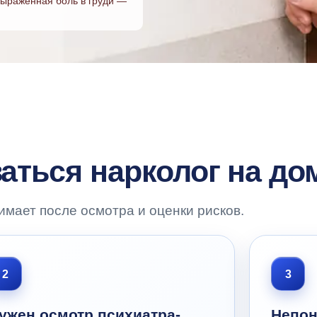
 выраженная боль в груди —
аться нарколог на до
мает после осмотра и оценки рисков.
2
3
ужен осмотр психиатра-
Непон