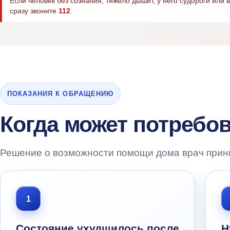
Если человек без сознания, тяжело дышит, у него судороги или
сразу звоните
112
.
ПОКАЗАНИЯ К ОБРАЩЕНИЮ
Когда может потребов
Решение о возможности помощи дома врач прини
1
Состояние ухудшилось после
Н