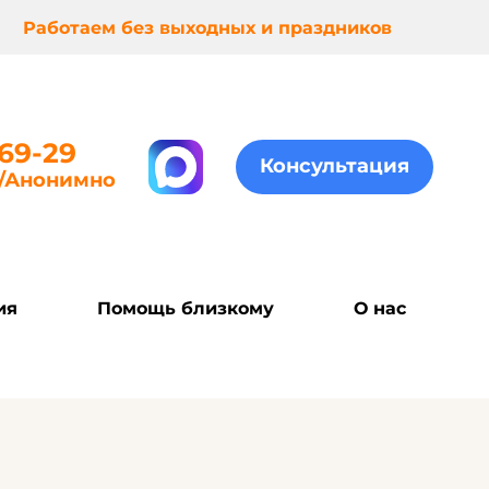
Работаем без выходных и праздников
-69-29
Консультация
о/анонимно
ия
Помощь близкому
О нас