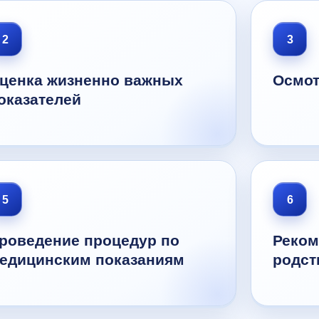
2
3
ценка жизненно важных
Осмот
оказателей
5
6
роведение процедур по
Реком
едицинским показаниям
родст