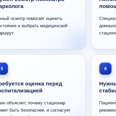
арколога
помо
чный осмотр помогает оценить
Специал
остояние и выбрать медицинский
домашне
аршрут.
стацион
5
6
ребуется оценка перед
Нужны
оспитализацией
стаби
рач объяснит, почему стационар
Пациент
жет быть безопаснее, и согласует
рекомен