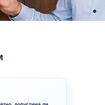
м
ятно, допустима ли