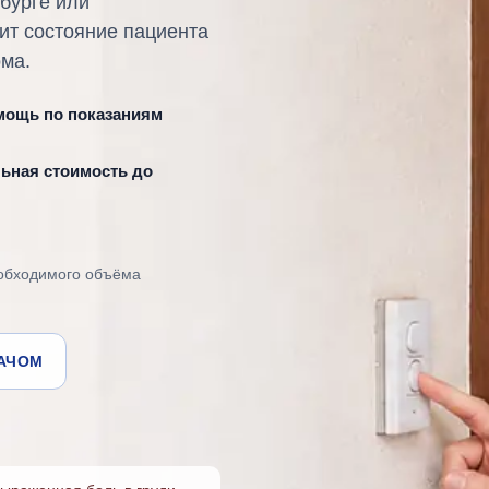
бурге или
ит состояние пациента
ома.
мощь по показаниям
ьная стоимость до
еобходимого объёма
РАЧОМ