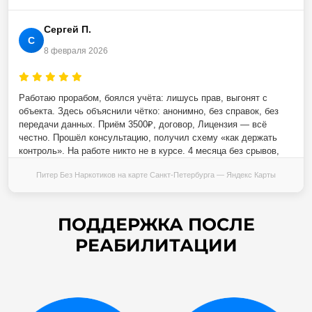
Сергей П.
С
8 февраля 2026
Работаю прорабом, боялся учёта: лишусь прав, выгонят с
объекта. Здесь объяснили чётко: анонимно, без справок, без
передачи данных. Приём 3500₽, договор, Лицензия — всё
честно. Прошёл консультацию, получил схему «как держать
контроль». На работе никто не в курсе. 4 месяца без срывов,
зарплата домой. Деньги не на ветер.
Питер Без Наркотиков на карте Санкт‑Петербурга — Яндекс Карты
Услуга: Анонимный приём + Гарантия конфиденциальности
ПОДДЕРЖКА ПОСЛЕ
Галина Ивановна
РЕАБИЛИТАЦИИ
Г
29 января 2026
Думала, уже поздно: муж пьёт 20 лет, возраст, здоровье.