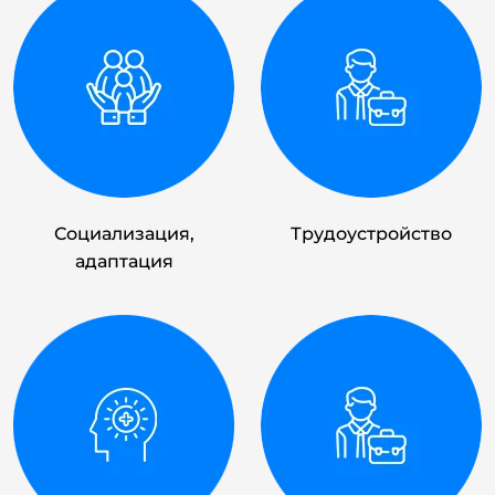
Боялась отдать последние деньги — вдруг обманут. Здесь всё
прозрачно: договор, Лицензия, цена не изменилась. Врач не
давил, не обещал чудес — дал инструкцию: «что делать, когда
начинается тяга». Муж сам стал пропускать «утреннюю
бутылку». Соседи не знают. Я снова сплю спокойно.
Услуга: Консультация + Инструкция для близких
Алексей К.
А
18 января 2026
Социализация,
Трудоустройство
адаптация
Я ИП, боялся репутационных рисков: клиенты узнают — уйдут.
Нужен был быстрый результат без огласки. Записался на
консультацию: 40 минут, чёткий план, как заменить «виски
после встречи» на рабочий ритуал. Без ярлыков, без эмоций. 2
месяца — ни одного срыва, фокус на бизнесе вернулся.
Юридических следов нет. 3500₽ — лучшая инвестиция.
Услуга: Прием нарколога