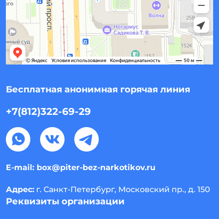
Бесплатная анонимная горячая линия
+7(812)322-69-29
E-mail:
box@piter-bez-narkotikov.ru
Адрес:
г. Санкт-Петербург, Московский пр., д. 150
Реквизиты организации