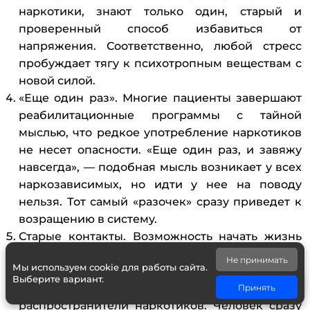
наркотики, знают только один, старый и
проверенный способ избавиться от
напряжения. Соответственно, любой стресс
пробуждает тягу к психотропным веществам с
новой силой.
«Еще один раз». Многие пациенты завершают
реабилитационные программы с тайной
мыслью, что редкое употребление наркотиков
не несет опасности. «Еще один раз, и завяжу
навсегда», — подобная мысль возникает у всех
наркозависимых, но идти у нее на поводу
нельзя. Тот самый «разочек» сразу приведет к
возращению в систему.
Старые контакты. Возможность начать жизнь
заново на новом месте есть далеко не у всех
Не принимать
Мы используем cookie для работы сайта.
бывших наркоманов. Они возвращаются
Выберите вариант.
домой, где живут старые друзья и
Принять
распространители наркотиков. Человек сразу