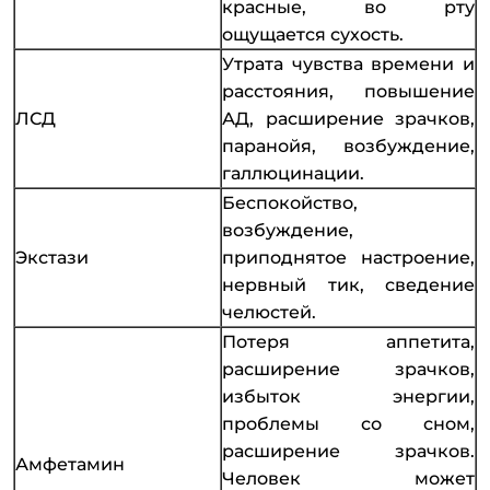
красные, во рту
ощущается сухость.
Утрата чувства времени и
расстояния, повышение
ЛСД
АД, расширение зрачков,
паранойя, возбуждение,
галлюцинации.
Беспокойство,
возбуждение,
Экстази
приподнятое настроение,
нервный тик, сведение
челюстей.
Потеря аппетита,
расширение зрачков,
избыток энергии,
проблемы со сном,
расширение зрачков.
Амфетамин
Человек может