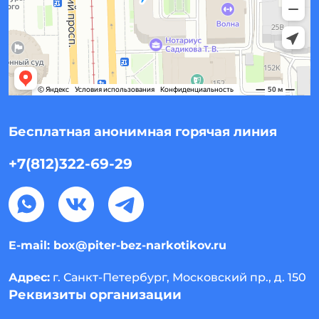
Бесплатная анонимная горячая линия
+7(812)322-69-29
E-mail:
box@piter-bez-narkotikov.ru
Адрес:
г. Санкт-Петербург, Московский пр., д. 150
Реквизиты организации